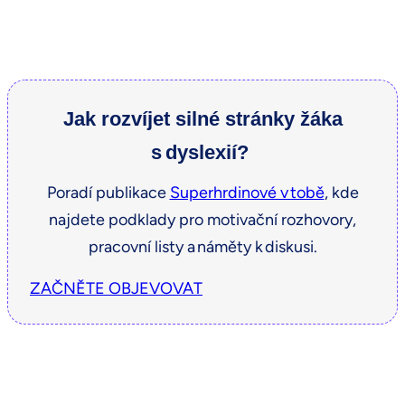
Jak rozvíjet silné stránky žáka
s dyslexií?
Poradí publikace
Superhrdinové v tobě
, kde
najdete podklady pro motivační rozhovory,
pracovní listy a náměty k diskusi.
ZAČNĚTE OBJEVOVAT