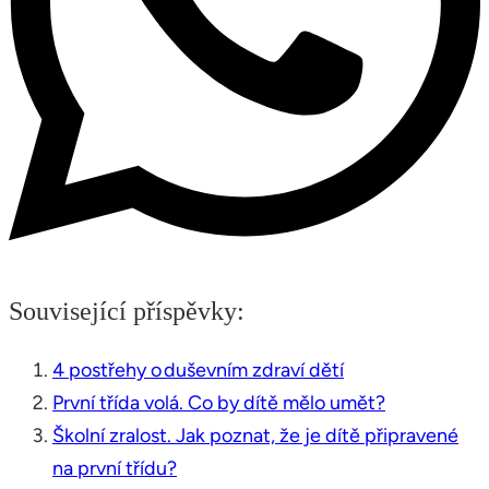
Související příspěvky:
4 postřehy o duševním zdraví dětí
První třída volá. Co by dítě mělo umět?
Školní zralost. Jak poznat, že je dítě připravené
na první třídu?