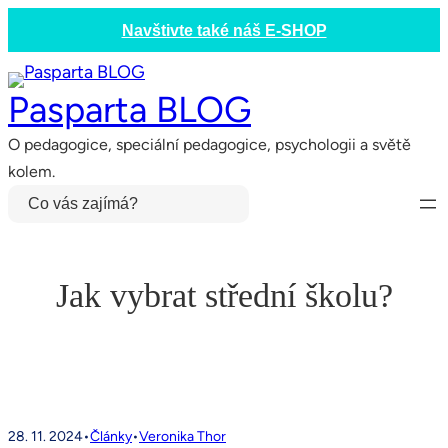
Přeskočit
Navštivte také náš E-SHOP
na
obsah
Pasparta BLOG
O pedagogice, speciální pedagogice, psychologii a světě
kolem.
Hledat
Jak vybrat střední školu?
28. 11. 2024
•
Články
•
Veronika Thor