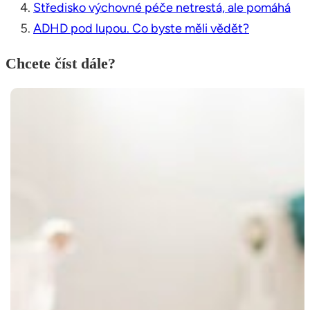
Středisko výchovné péče netrestá, ale pomáhá
ADHD pod lupou. Co byste měli vědět?
Chcete číst dále?