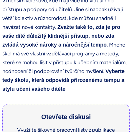
v menším kolektivu, kde mají více individuálního
přístupu a podpory od učitelů. Jiné si naopak užívají
větší kolektiv a různorodost, kde můžou snadněji
navázat nové kontakty.
Zvažte také to, zda je pro
vaše dítě důležitý klidnější přístup, nebo zda
. Mnoho
zvládá vysoké nároky a náročnější tempo
škol má své vlastní vzdělávací programy a metody,
které se mohou lišit v přístupu k učebním materiálům,
hodnocení či podporování tvůrčího myšlení.
Vyberte
tedy školu, která odpovídá přirozenému tempu a
.
stylu učení vašeho dítěte
Otevřete diskusi
Využijte šikovné pracovní listy z publikace