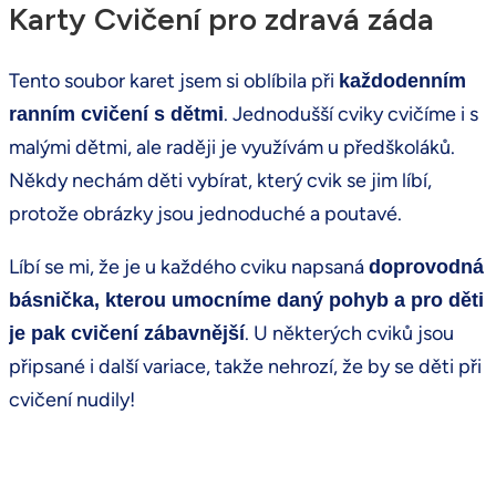
Karty Cvičení pro zdravá záda
Tento soubor karet jsem si oblíbila při
každodenním
. Jednodušší cviky cvičíme i s
ranním cvičení s dětmi
malými dětmi, ale raději je využívám u předškoláků.
Někdy nechám děti vybírat, který cvik se jim líbí,
protože obrázky jsou jednoduché a poutavé.
Líbí se mi, že je u každého cviku napsaná
doprovodná
básnička, kterou umocníme daný pohyb a pro děti
. U některých cviků jsou
je pak cvičení zábavnější
připsané i další variace, takže nehrozí, že by se děti při
cvičení nudily!