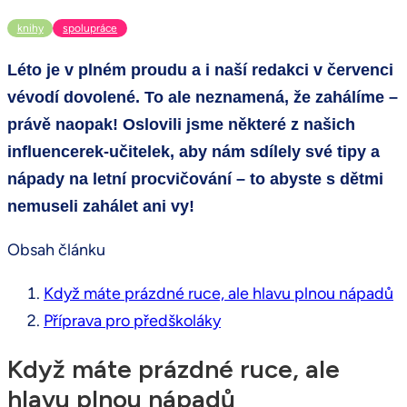
knihy
spolupráce
Léto je v plném proudu a i naší redakci v červenci
vévodí dovolené. To ale neznamená, že zahálíme –
právě naopak! Oslovili jsme některé z našich
influencerek-učitelek, aby nám sdílely své tipy a
nápady na letní procvičování – to abyste s dětmi
nemuseli zahálet ani vy!
Obsah článku
Když máte prázdné ruce, ale hlavu plnou nápadů
Příprava pro předškoláky
Když máte prázdné ruce, ale
hlavu plnou nápadů