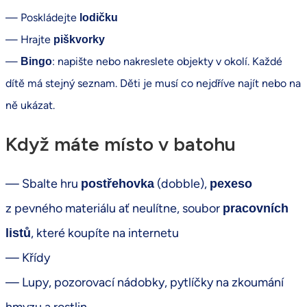
— Poskládejte
lodičku
— Hrajte
piškvorky
—
: napište nebo nakreslete objekty v okolí. Každé
Bingo
dítě má stejný seznam. Děti je musí co nejdříve najít nebo na
ně ukázat.
Když máte místo v batohu
— Sbalte hru
(dobble),
postřehovka
pexeso
z pevného materiálu ať neulítne, soubor
pracovních
, které koupíte na internetu
listů
— Křídy
— Lupy, pozorovací nádobky, pytlíčky na zkoumání