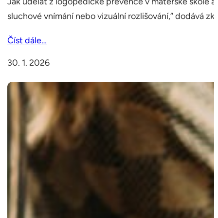
Jak udělat z logopedické prevence v mateřské škole ak
sluchové vnímání nebo vizuální rozlišování,“ dodává z
Číst dále…
30. 1. 2026