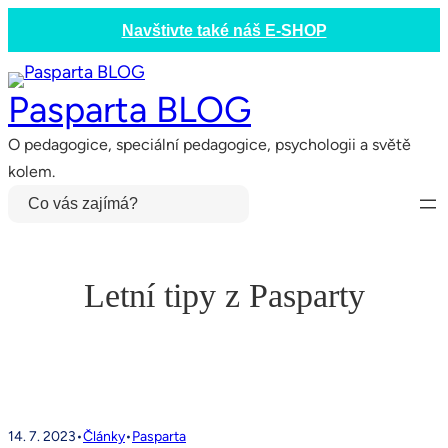
Přeskočit
Navštivte také náš E-SHOP
na
obsah
Pasparta BLOG
O pedagogice, speciální pedagogice, psychologii a světě
kolem.
Hledat
Letní tipy z Pasparty
14. 7. 2023
•
Články
•
Pasparta