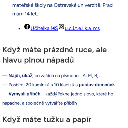
mateřské školy na Ostravské univerzitě. Praxi
mám 14 let.
Učitelka MŠ
u.c.i.t.e.l.k.a_ms
Když máte prázdné ruce, ale
hlavu plnou nápadů
—
, co začíná na písmeno… A, M, B,…
Najdi, ukaž
— Posbírej 20 kamínků a 10 klacíků a
postav domeček
—
– každý řekne jedno slovo, které ho
Vymysli příběh
napadne, a společně vytváříte příběh
Když máte tužku a papír